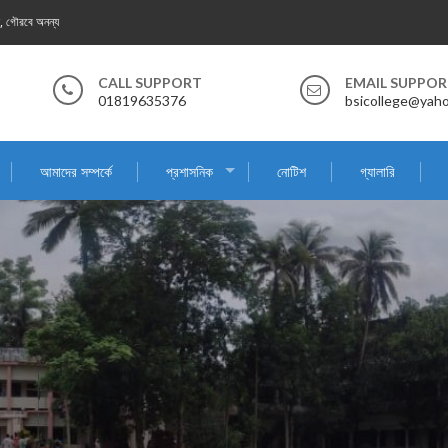
্ত, গৌরবে অনন্য
CALL SUPPORT
EMAIL SUPPO
01819635376
bsicollege@yah
আমাদের সম্পর্কে
প্রশাসনিক
নোটিশ
গ্যালারি