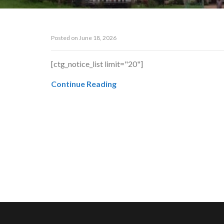
Posted on
June 18, 2026
[ctg_notice_list limit="20"]
Continue Reading